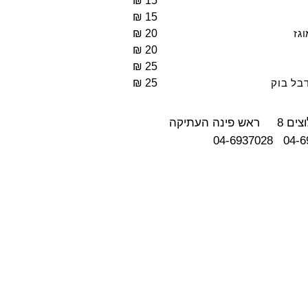
₪
1
5
₪
1
5
₪
2
0
גז
₪
2
0
₪
2
5
₪
2
5
בל בוק
צים
8
ראש
פינה
העתיקה
04-6937028
04-6