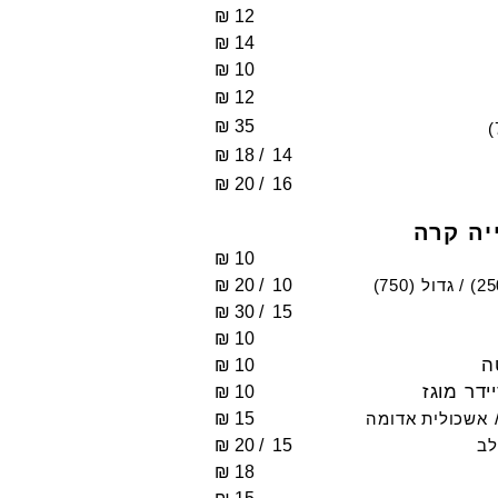
₪
1
2
₪
1
4
₪
1
0
₪
1
2
₪
3
5
₪
1
8 /
14
₪
2
0 /
16
יה קרה
₪
1
0
₪
2
0 /
10
/ גדול
(750)
₪
3
0 /
15
₪
1
0
ה
₪
1
0
ידר מוגז
₪
1
0
₪
15
אשכולית אדומה
₪
2
0 /
15
לב
₪
1
8